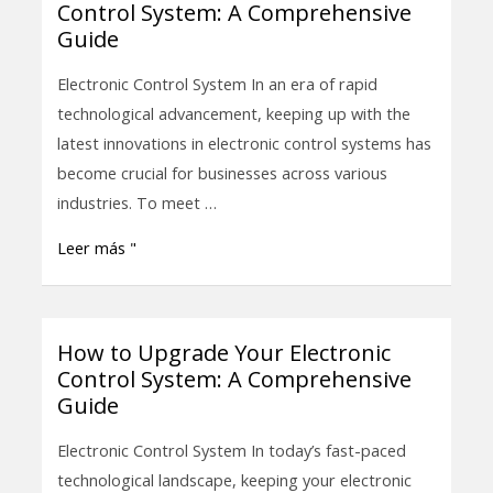
Control System: A Comprehensive
to
Guide
Upgrade
Your
Electronic Control System In an era of rapid
Electronic
technological advancement, keeping up with the
Control
latest innovations in electronic control systems has
System:
become crucial for businesses across various
A
industries. To meet …
Comprehensive
Leer más "
Guide
How to Upgrade Your Electronic
How
Control System: A Comprehensive
to
Guide
Upgrade
Your
Electronic Control System In today’s fast-paced
Electronic
technological landscape, keeping your electronic