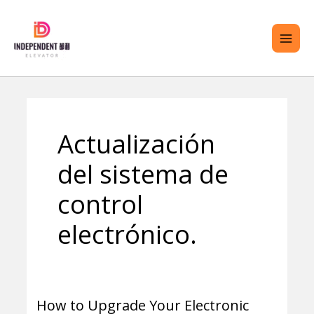
saltar
ME
al
PRI
contenido
TERNAR
Actualización
ENÚ
del sistema de
control
electrónico.
How to Upgrade Your Electronic
How