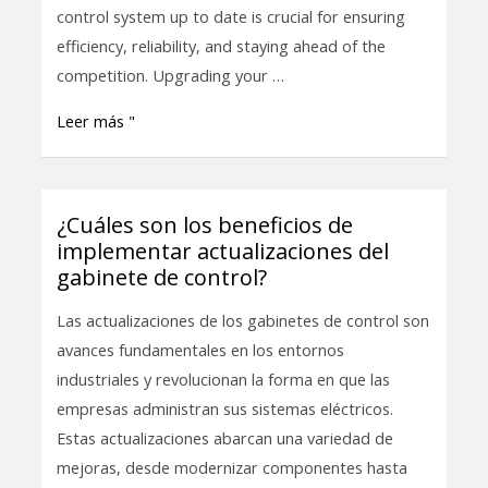
Control
control system up to date is crucial for ensuring
System:
efficiency, reliability, and staying ahead of the
A
competition. Upgrading your …
Comprehensive
Leer más "
Guide
¿Cuáles son los beneficios de
¿Cuáles
implementar actualizaciones del
son
gabinete de control?
los
beneficios
Las actualizaciones de los gabinetes de control son
de
avances fundamentales en los entornos
implementar
industriales y revolucionan la forma en que las
actualizaciones
empresas administran sus sistemas eléctricos.
del
Estas actualizaciones abarcan una variedad de
gabinete
mejoras, desde modernizar componentes hasta