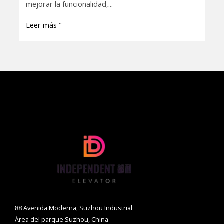
de
mejorar la funcionalidad,...
control?
Leer más "
88 Avenida Moderna, Suzhou Industrial
Área del parque Suzhou, China