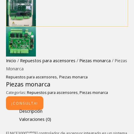
Inicio
/
Repuestos para ascensores
/
Piezas monarca
/ Piezas
Monarca
,
Repuestos para ascensores
Piezas monarca
Piezas monarca
Categorías:
Repuestos para ascensores
,
Piezas monarca
¡CONSULTA!
Descripción
Valoraciones (0)
nuevo
El NICE3000
El controlador de ascensor integrado es un sistema