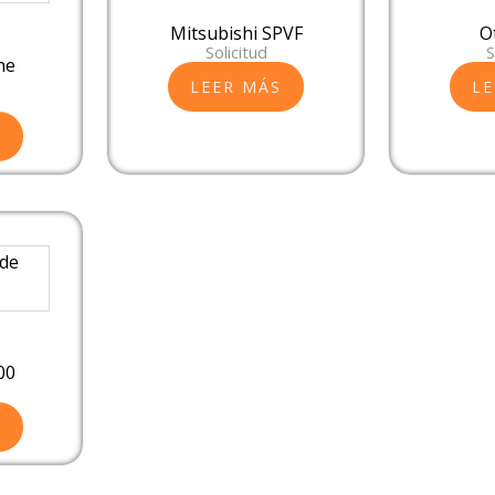
Mitsubishi SPVF
O
Solicitud
S
ne
LEER MÁS
LE
S
00
S