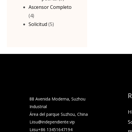
Ascensor Completo
(4)
Solicitud
(5)
R
88 Avenida Moderna, Suzhou
Industrial
H
Área del parque Suzhou, China
S
Liisu@independiente.vip
Liisu+86 13451647194
B