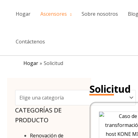
saltar
al
Hogar
Ascensores
Sobre nosotros
Blo
contenido
Contáctenos
Hogar
Solicitud
Solicitud
CATEGORÍAS DE
PRODUCTO
Renovación de