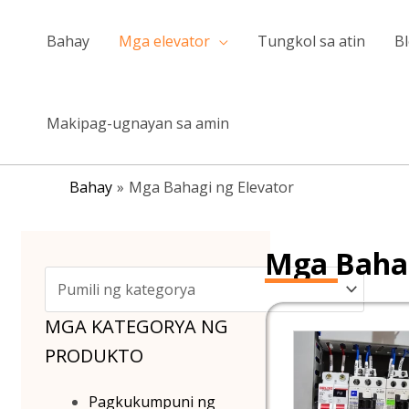
Lumaktaw
sa
Bahay
Mga elevator
Tungkol sa atin
B
nilalaman
Makipag-ugnayan sa amin
Bahay
Mga Bahagi ng Elevator
Mga Bahag
MGA KATEGORYA NG
PRODUKTO
Pagkukumpuni ng