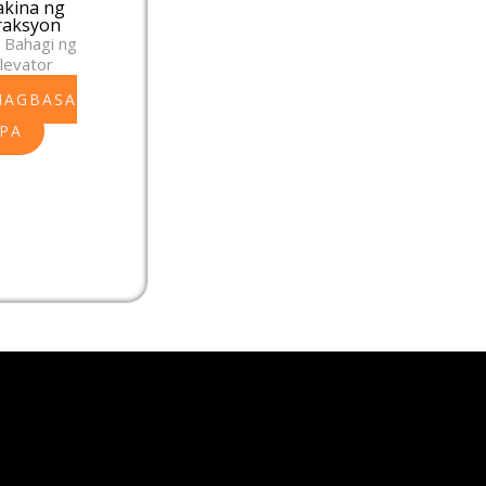
kina ng
raksyon
 Bahagi ng
levator
MAGBASA
PA