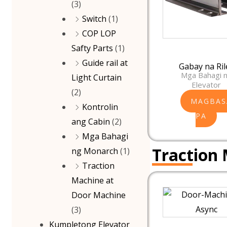
(3)
Switch
(1)
COP LOP
Safty Parts
(1)
Guide rail at
Gabay na Ril
Mga Bahagi 
Light Curtain
Elevator
(2)
MAGBAS
Kontrolin
PA
ang Cabin
(2)
Mga Bahagi
Traction
ng Monarch
(1)
Traction
Machine at
Door Machine
(3)
Kumpletong Elevator