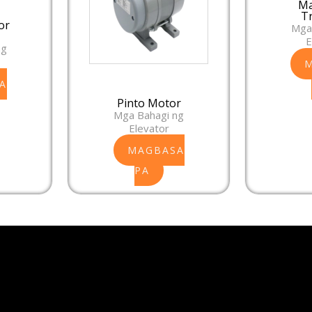
Ma
T
or
Mga
E
ng
A
Pinto Motor
Mga Bahagi ng
Elevator
MAGBASA
PA