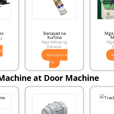
es
Banayad na
Mga 
Kurtina
M
ng
Mga Bahagi ng
Mga
Elevator
E
A
MAGBASA
PA
 Machine at Door Machine