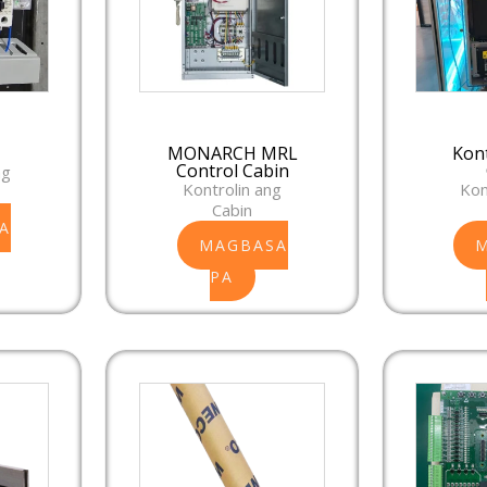
MONARCH MRL
Kon
Control Cabin
ng
Kontrolin ang
Kon
Cabin
A
MAGBASA
PA