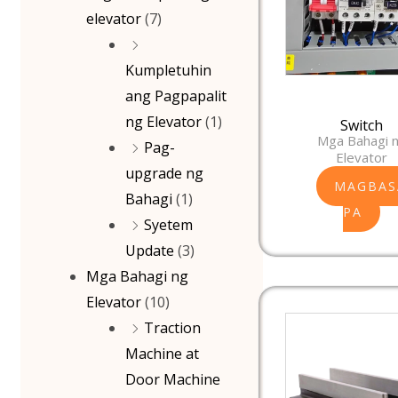
elevator
(7)
Kumpletuhin
ang Pagpapalit
ng Elevator
(1)
Switch
Mga Bahagi 
Pag-
Elevator
upgrade ng
MAGBAS
Bahagi
(1)
PA
Syetem
Update
(3)
Mga Bahagi ng
Elevator
(10)
Traction
Machine at
Door Machine