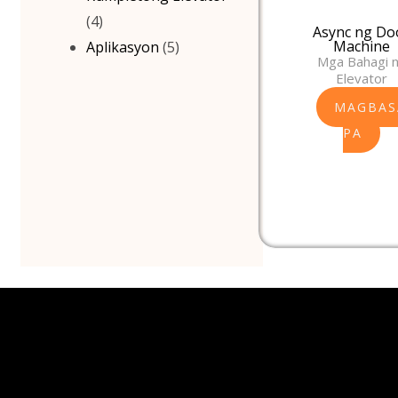
(4)
Async ng Do
Machine
Aplikasyon
(5)
Mga Bahagi 
Elevator
MAGBAS
PA