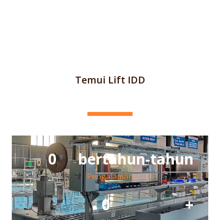
Temui Lift IDD
0
bertahun-tahun
Pengalaman
0
+