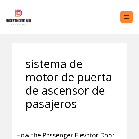
saltar
ME
al
PRI
contenido
TERNAR
sistema de
ENÚ
motor de puerta
de ascensor de
pasajeros
How the Passenger Elevator Door
How