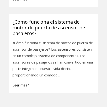
and
Efficiency
in
Modern
¿Cómo funciona el sistema de
¿Cómo
Elevators
motor de puerta de ascensor de
funciona
pasajeros?
el
sistema
¿Cómo funciona el sistema de motor de puerta de
de
ascensor de pasajeros? Los ascensores consisten
motor
en un complejo sistema de componentes. Los
de
ascensores de pasajeros se han convertido en una
puerta
parte integral de nuestra vida diaria,
de
proporcionando un cómodo...
ascensor
Leer más "
de
pasajeros?