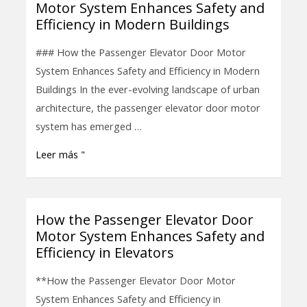
Motor System Enhances Safety and
the
Efficiency in Modern Buildings
Passenger
Elevator
### How the Passenger Elevator Door Motor
Door
System Enhances Safety and Efficiency in Modern
Motor
Buildings In the ever-evolving landscape of urban
System
architecture, the passenger elevator door motor
Enhances
system has emerged …
Safety
Leer más "
and
Efficiency
in
Modern
How the Passenger Elevator Door
How
Buildings
Motor System Enhances Safety and
the
Efficiency in Elevators
Passenger
Elevator
**How the Passenger Elevator Door Motor
Door
System Enhances Safety and Efficiency in