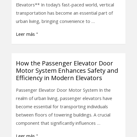
Motor
Elevators** In today’s fast-paced world, vertical
System
transportation has become an essential part of
Enhances
urban living, bringing convenience to …
Safety
Leer más "
and
Efficiency
in
Elevators
How the Passenger Elevator Door
How
Motor System Enhances Safety and
the
Efficiency in Modern Elevators
Passenger
Elevator
Passenger Elevator Door Motor System In the
Door
realm of urban living, passenger elevators have
Motor
become essential for transporting individuals
System
between floors of towering buildings. A crucial
Enhances
component that significantly influences …
Safety
Leer más "