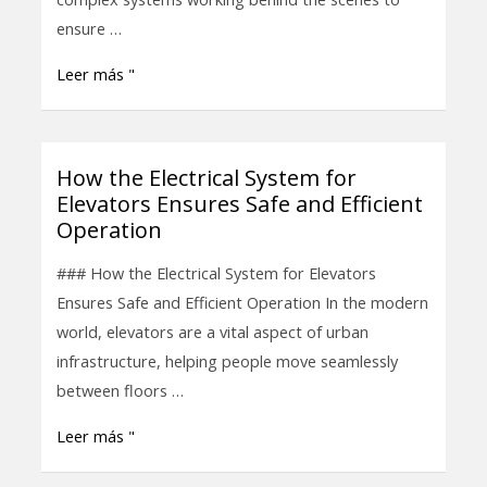
Safe
ensure …
and
Leer más "
Efficient
Operation
How the Electrical System for
How
Elevators Ensures Safe and Efficient
the
Operation
Electrical
System
### How the Electrical System for Elevators
for
Ensures Safe and Efficient Operation In the modern
Elevators
world, elevators are a vital aspect of urban
Ensures
infrastructure, helping people move seamlessly
Safe
between floors …
and
Leer más "
Efficient
Operation