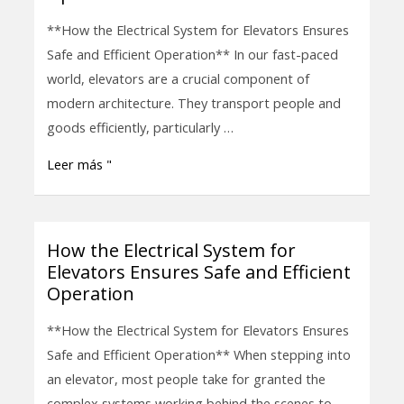
System
**How the Electrical System for Elevators Ensures
for
Safe and Efficient Operation** In our fast-paced
Elevators
world, elevators are a crucial component of
Ensures
modern architecture. They transport people and
Safe
goods efficiently, particularly …
and
Leer más "
Efficient
Operation
How the Electrical System for
How
Elevators Ensures Safe and Efficient
the
Operation
Electrical
System
**How the Electrical System for Elevators Ensures
for
Safe and Efficient Operation** When stepping into
Elevators
an elevator, most people take for granted the
Ensures
complex systems working behind the scenes to