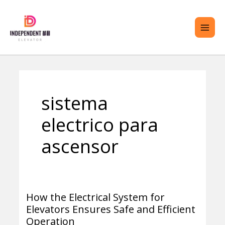
saltar
ME
al
PRI
contenido
TERNAR
sistema
ENÚ
electrico para
ascensor
How the Electrical System for
How
Elevators Ensures Safe and Efficient
the
Operation
Electrical