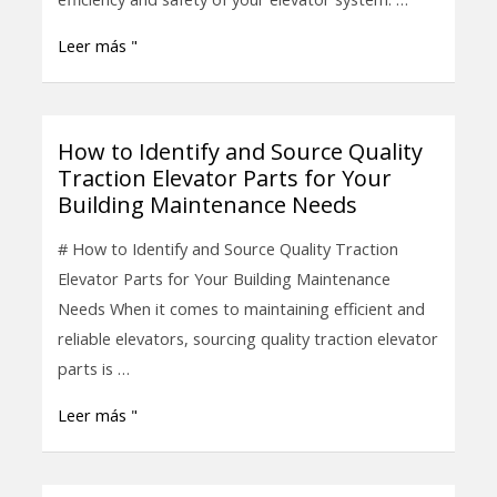
Parts
Leer más "
for
Optimal
Performance
How to Identify and Source Quality
How
Traction Elevator Parts for Your
to
Building Maintenance Needs
Identify
and
# How to Identify and Source Quality Traction
Source
Elevator Parts for Your Building Maintenance
Quality
Needs When it comes to maintaining efficient and
Traction
reliable elevators, sourcing quality traction elevator
Elevator
parts is …
Parts
Leer más "
for
Your
Building