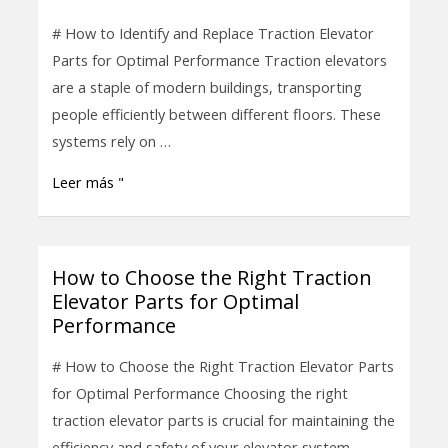
and
# How to Identify and Replace Traction Elevator
Replace
Parts for Optimal Performance Traction elevators
Traction
are a staple of modern buildings, transporting
Elevator
people efficiently between different floors. These
Parts
systems rely on …
for
Leer más "
Optimal
Performance
How to Choose the Right Traction
How
Elevator Parts for Optimal
to
Performance
Choose
the
# How to Choose the Right Traction Elevator Parts
Right
for Optimal Performance Choosing the right
Traction
traction elevator parts is crucial for maintaining the
Elevator
efficiency and safety of your elevator system. …