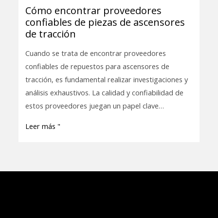
Maintenance
Cómo encontrar proveedores
Cómo
Needs
confiables de piezas de ascensores
encontrar
de tracción
proveedores
confiables
Cuando se trata de encontrar proveedores
de
confiables de repuestos para ascensores de
piezas
tracción, es fundamental realizar investigaciones y
de
análisis exhaustivos. La calidad y confiabilidad de
ascensores
estos proveedores juegan un papel clave…
de
Leer más "
tracción