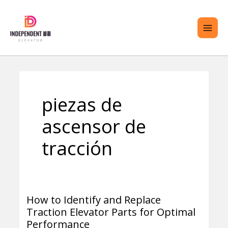
saltar
ME
al
PRI
contenido
TERNAR
piezas de
ENÚ
ascensor de
tracción
How to Identify and Replace
How
Traction Elevator Parts for Optimal
to
Performance
Identify