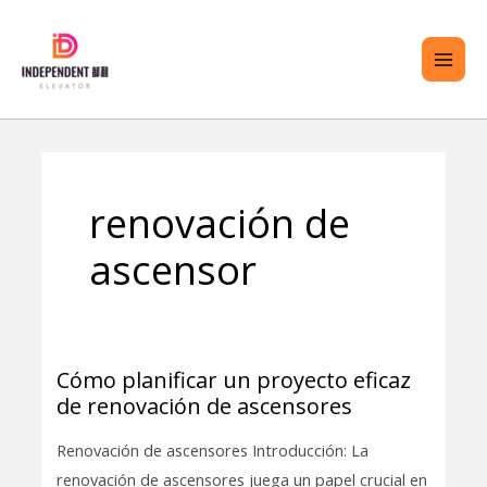
saltar
ME
al
PRI
contenido
TERNAR
renovación de
ENÚ
ascensor
Cómo planificar un proyecto eficaz
Cómo
de renovación de ascensores
planificar
un
Renovación de ascensores Introducción: La
proyecto
renovación de ascensores juega un papel crucial en