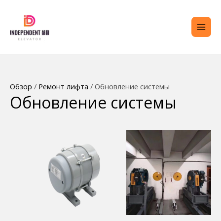
перейти
ГЛА
к
МЕ
содержанию
РЕКЛЮЧИТЬ
Обзор
/
Ремонт лифта
/ Обновление системы
Обновление системы
ЕНЮ